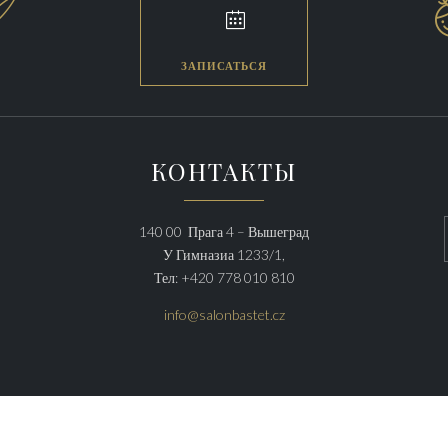


ЗАПИСАТЬСЯ
КОНТАКТЫ
140 00 Прага 4 – Вышеград
У Гимназиа 1233/1,
Тел: +420 778 010 810
info@salonbastet.cz