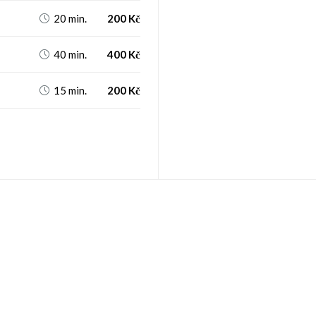
20 min.
200 Kč

40 min.
400 Kč

15 min.
200 Kč
