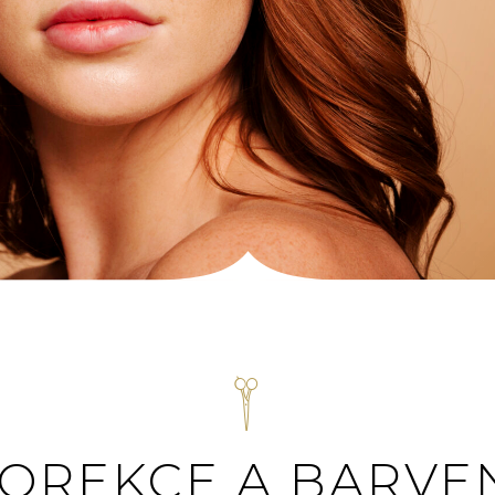

OREKCE A BARVE