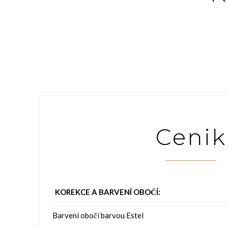
Cenik
KOREKCE A BARVENÍ OBOČÍ:
Barvení obočí barvou Estel