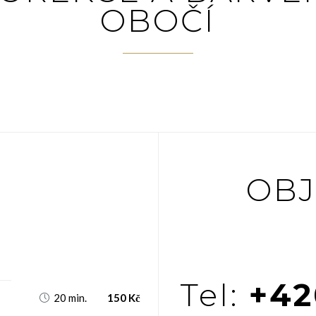
OBOČÍ
OBJ
Tel:
+42
20 min.
150 Kč
