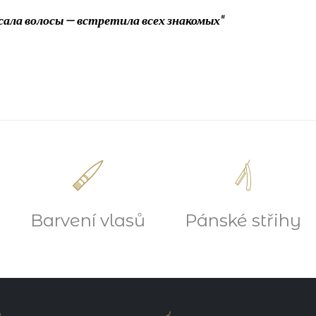
есала волосы — встретила всех знакомых"


Barvení vlasů
Pánské střihy