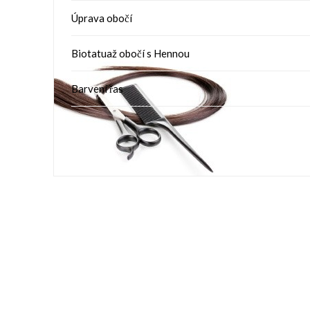
Úprava obočí
Biotatuaž obočí s Hennou
Barvení řas