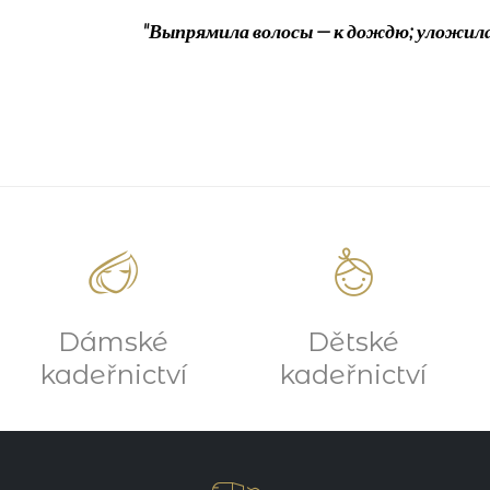
"Выпрямила волосы — к дождю; уложила в


Dámské
Dětské
kadeřnictví
kadeřnictví