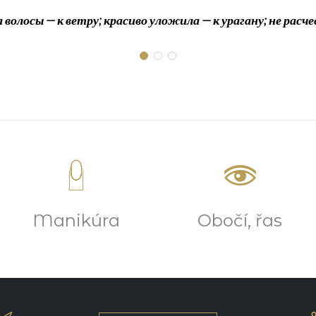
олосы — к ветру; красиво уложила — к урагану; не расч


Manikúra
Obočí, řas