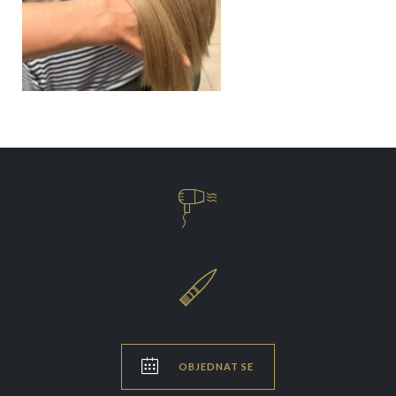



OBJEDNAT SE