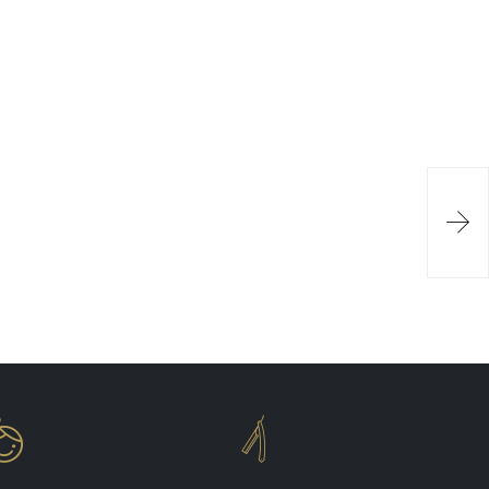


