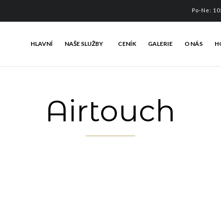
Po-Ne: 1
HLAVNÍ
NAŠE SLUŽBY
CENÍK
GALERIE
O NÁS
H
Airtouch